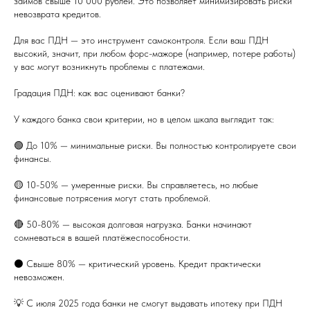
займов свыше 10 000 рублей. Это позволяет минимизировать риски
невозврата кредитов.
Для вас ПДН — это инструмент самоконтроля. Если ваш ПДН
высокий, значит, при любом форс-мажоре (например, потере работы)
у вас могут возникнуть проблемы с платежами.
Градация ПДН: как вас оценивают банки?
У каждого банка свои критерии, но в целом шкала выглядит так:
🟢 До 10% — минимальные риски. Вы полностью контролируете свои
финансы.
🟡 10-50% — умеренные риски. Вы справляетесь, но любые
финансовые потрясения могут стать проблемой.
🔴 50-80% — высокая долговая нагрузка. Банки начинают
сомневаться в вашей платёжеспособности.
⚫️ Свыше 80% — критический уровень. Кредит практически
невозможен.
💡 С июля 2025 года банки не смогут выдавать ипотеку при ПДН