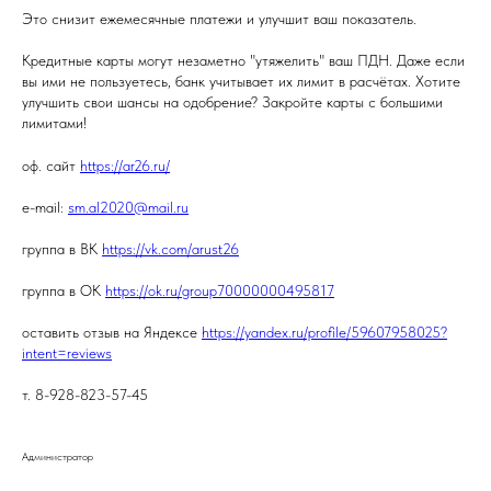
Это снизит ежемесячные платежи и улучшит ваш показатель.
Кредитные карты могут незаметно "утяжелить" ваш ПДН. Даже если
вы ими не пользуетесь, банк учитывает их лимит в расчётах. Хотите
улучшить свои шансы на одобрение? Закройте карты с большими
лимитами!
оф. сайт
https://ar26.ru/
e-mail:
sm.al2020@mail.ru
группа в ВК
https://vk.com/arust26
группа в ОК
https://ok.ru/group70000000495817
оставить отзыв на Яндексе
https://yandex.ru/profile/59607958025?
intent=reviews
т. 8-928-823-57-45
Администратор