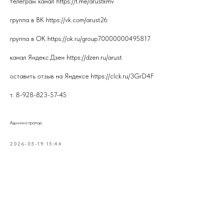
телеграм канал https://t.me/arustkmv
группа в ВК https://vk.com/arust26
группа в ОК https://ok.ru/group70000000495817
канал Яндекс.Дзен https://dzen.ru/arust
оставить отзыв на Яндексе https://clck.ru/3GrD4F
т. 8-928-823-57-45
Администратор
2026-05-19 15:44