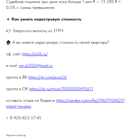
Судебная пошлина при цене иска больше 1 млн ₽ — 13 200 ₽ +
0,5% с суммы превышения.
🔹
Как узнать кадастровую стоимость
👉 Запросить выписку из ЕГРН
🏠 А вы знаете кадастровую стоимость своей квартиры?
оф. сайт
https://ar26.ru/
e-mail:
sm.al2020@mail.ru
группа в ВК
https://vk.com/arust26
группа в ОК
https://ok.ru/group70000000495817
оставить отзыв на Яндексе
https://yandex.ru/profile/59607958025?
intent=reviews
т. 8-928-823-57-45
Администратор