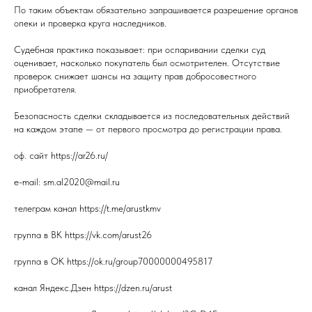
По таким объектам обязательно запрашивается разрешение органов
опеки и проверка круга наследников.
Судебная практика показывает: при оспаривании сделки суд
оценивает, насколько покупатель был осмотрителен. Отсутствие
проверок снижает шансы на защиту прав добросовестного
приобретателя.
Безопасность сделки складывается из последовательных действий
на каждом этапе — от первого просмотра до регистрации права.
оф. сайт https://ar26.ru/
e-mail: sm.al2020@mail.ru
телеграм канал https://t.me/arustkmv
группа в ВК https://vk.com/arust26
группа в ОК https://ok.ru/group70000000495817
канал Яндекс.Дзен https://dzen.ru/arust