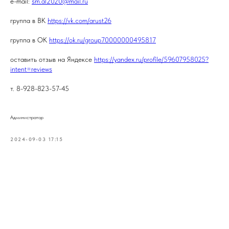
e-mail:
sm.al2020@mail.ru
группа в ВК
https://vk.com/arust26
группа в ОК
https://ok.ru/group70000000495817
оставить отзыв на Яндексе
https://yandex.ru/profile/59607958025?
intent=reviews
т. 8-928-823-57-45
Администратор
2024-09-03 17:15