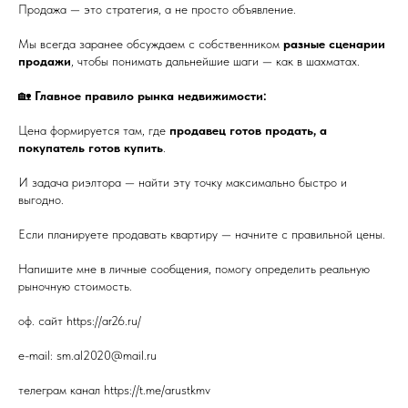
Продажа — это стратегия, а не просто объявление.
Мы всегда заранее обсуждаем с собственником
разные сценарии
продажи
, чтобы понимать дальнейшие шаги — как в шахматах.
🏡
Главное правило рынка недвижимости:
Цена формируется там, где
продавец готов продать, а
покупатель готов купить
.
И задача риэлтора — найти эту точку максимально быстро и
выгодно.
Если планируете продавать квартиру — начните с правильной цены.
Напишите мне в личные сообщения, помогу определить реальную
рыночную стоимость.
оф. сайт https://ar26.ru/
e-mail: sm.al2020@mail.ru
телеграм канал https://t.me/arustkmv