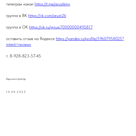
телеграм канал
https://t.me/arustkmv
группа в ВК
https://vk.com/arust26
группа в ОК
https://ok.ru/group70000000495817
оставить отзыв на Яндексе
https://yandex.ru/profile/59607958025?
intent=reviews
т. 8-928-823-57-45
Администратор
10.04.2025