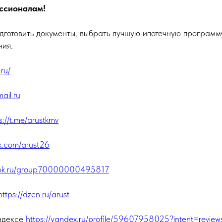
ссионалам!
готовить документы, выбрать лучшую ипотечную программу
ния.
.ru/
il.ru
s://t.me/arustkmv
vk.com/arust26
//ok.ru/group70000000495817
https://dzen.ru/arust
Яндексе
https://yandex.ru/profile/59607958025?intent=review