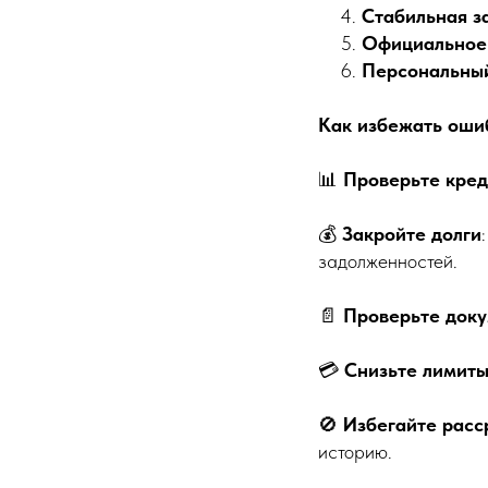
Стабильная з
Официальное 
Персональный
Как избежать оши
📊
Проверьте кре
💰
Закройте долги
задолженностей.
📄
Проверьте док
💳
Снизьте лимиты
🚫
Избегайте расс
историю.