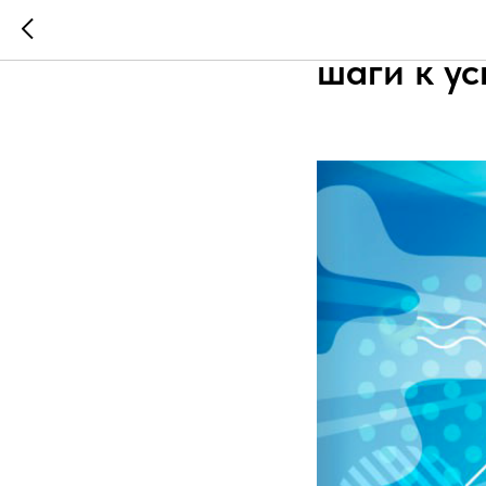
Как получ
шаги к ус