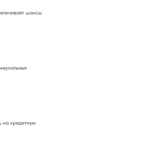
величивает шансы.
оммунальных
ть на кредитную