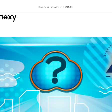
ить ипотеку без отказа: к
Полезные новости от ARUST
пеху