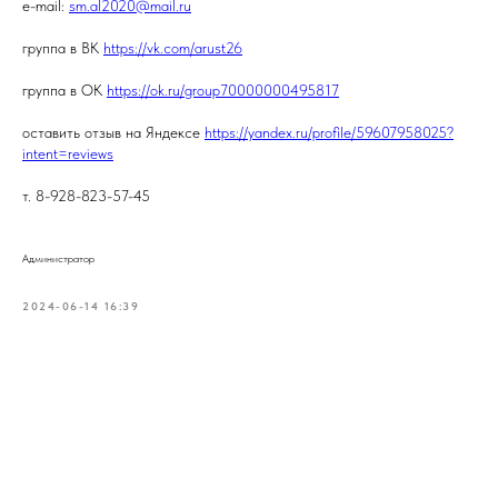
e-mail:
sm.al2020@mail.ru
группа в ВК
https://vk.com/arust26
группа в ОК
https://ok.ru/group70000000495817
оставить отзыв на Яндексе
https://yandex.ru/profile/59607958025?
intent=reviews
т. 8-928-823-57-45
Администратор
2024-06-14 16:39