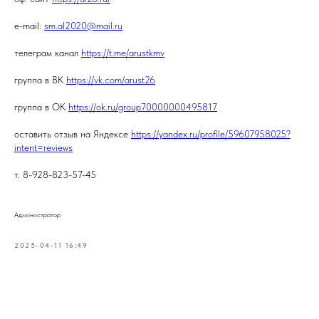
e-mail:
sm.al2020@mail.ru
телеграм канал
https://t.me/arustkmv
группа в ВК
https://vk.com/arust26
группа в ОК
https://ok.ru/group70000000495817
оставить отзыв на Яндексе
https://yandex.ru/profile/59607958025?
intent=reviews
т. 8-928-823-57-45
Администратор
2025-04-11 16:49