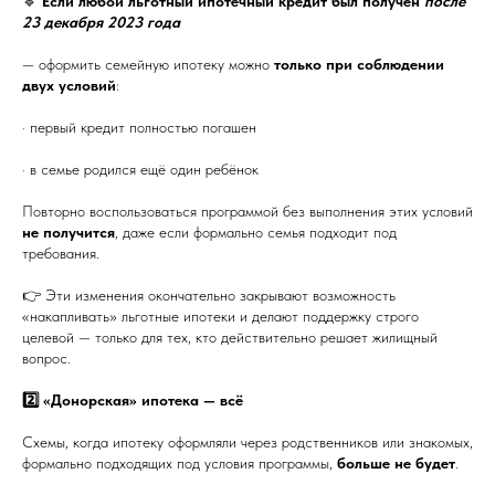
🔹
Если любой льготный ипотечный кредит был получен
после
23 декабря 2023 года
— оформить семейную ипотеку можно
только при соблюдении
двух условий
:
· первый кредит полностью погашен
· в семье родился ещё один ребёнок
Повторно воспользоваться программой без выполнения этих условий
не получится
, даже если формально семья подходит под
требования.
👉 Эти изменения окончательно закрывают возможность
«накапливать» льготные ипотеки и делают поддержку строго
целевой — только для тех, кто действительно решает жилищный
вопрос.
2️⃣ «Донорская» ипотека — всё
Схемы, когда ипотеку оформляли через родственников или знакомых,
формально подходящих под условия программы,
больше не будет
.