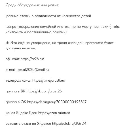
Среди обсуждаемых инициатив:
·разные ставки в зависимости от количества детей
·запрет оформления семейной ипотеки не по месту прописки (чтобы
исключить инвестиционные покупки)
⚠️ Это ещё не утверждено, но тренд очевиден: программа будет
доступна не всем.
оф. сайт https://ar26.ru/
e-mail: sm.al2020@mail.ru
телеграм канал https://t.me/arustkmv
группа в ВК https://vk.com/arust26
группа в ОК https://ok.ru/group70000000495817
канал Яндекс.Дзен https://dzen.ru/arust
оставить отзыв на Яндексе https://clck.ru/3GrD4F