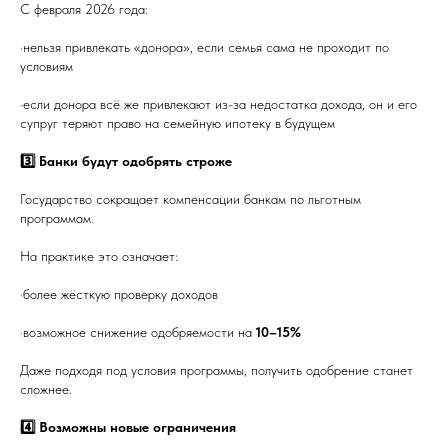
С февраля 2026 года:
·нельзя привлекать «донора», если семья сама не проходит по
условиям
·если донора всё же привлекают из-за недостатка дохода, он и его
супруг теряют право на семейную ипотеку в будущем
3️⃣ Банки будут одобрять строже
Государство сокращает компенсации банкам по льготным
программам.
На практике это означает:
·более жёсткую проверку доходов
·возможное снижение одобряемости на
10–15%
Даже подходя под условия программы, получить одобрение станет
сложнее.
4️⃣ Возможны новые ограничения