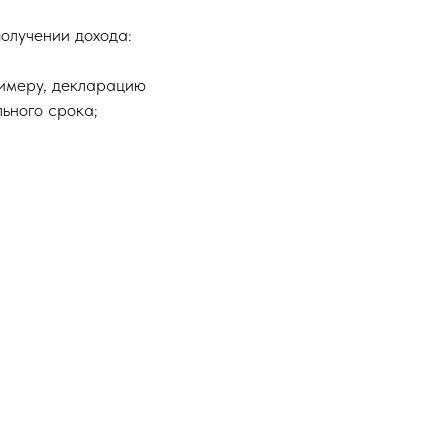
получении дохода:
римеру, декларацию
ьного срока;