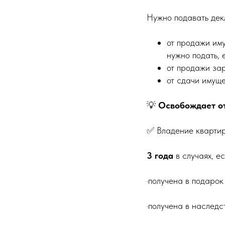
Нужно подавать декл
от продажи им
нужно подать, 
от продажи за
от сдачи имуще
💡
Освобождает от
✅ Владение кварти
3 года
в случаях, е
·получена в подарок
·получена в наследс