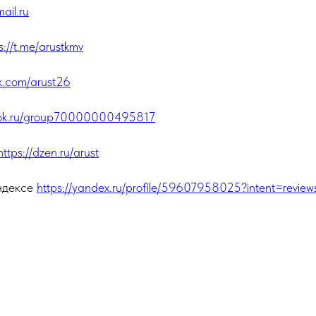
il.ru
s://t.me/arustkmv
vk.com/arust26
//ok.ru/group70000000495817
https://dzen.ru/arust
Яндексе
https://yandex.ru/profile/59607958025?intent=review
5