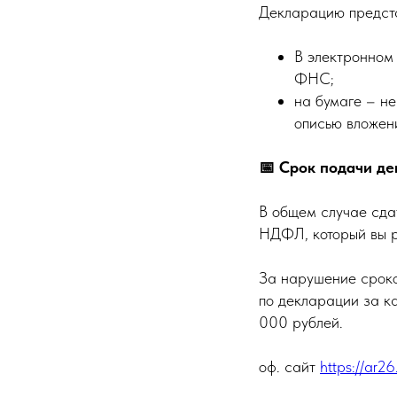
Декларацию предста
В электронном 
ФНС;
на бумаге – н
описью вложени
📅 Срок подачи д
В общем случае сдат
НДФЛ, который вы р
За нарушение срок
по декларации за к
000 рублей.
оф. сайт
https://ar26