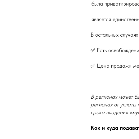
·была приватизиров
·является единстве
В остальных случаях
✅ Есть освобождени
✅ Цена продажи мен
В регионах может бы
регионах от уплаты
срока владения иму
Как и куда подав