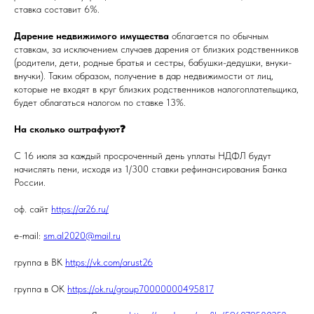
ставка составит 6%.
Дарение недвижимого имущества
облагается по обычным
ставкам, за исключением случаев дарения от близких родственников
(родители, дети, родные братья и сестры, бабушки-дедушки, внуки-
внучки). Таким образом, получение в дар недвижимости от лиц,
которые не входят в круг близких родственников налогоплательщика,
будет облагаться налогом по ставке 13%.
На сколько оштрафуют❓
С 16 июля за каждый просроченный день уплаты НДФЛ будут
начислять пени, исходя из 1/300 ставки рефинансирования Банка
России.
оф. сайт
https://ar26.ru/
e-mail:
sm.al2020@mail.ru
группа в ВК
https://vk.com/arust26
группа в ОК
https://ok.ru/group70000000495817