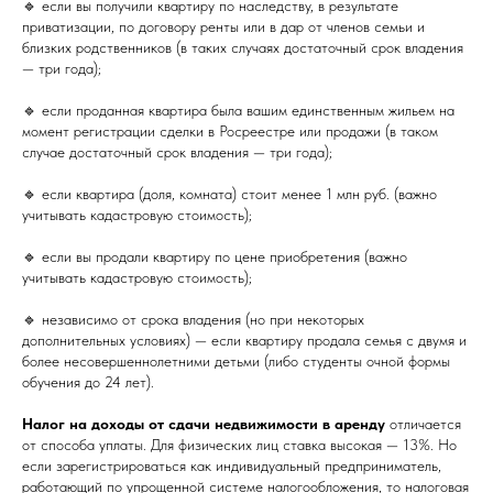
🔹 если вы получили квартиру по наследству, в результате
приватизации, по договору ренты или в дар от членов семьи и
близких родственников (в таких случаях достаточный срок владения
— три года);
🔹 если проданная квартира была вашим единственным жильем на
момент регистрации сделки в Росреестре или продажи (в таком
случае достаточный срок владения — три года);
🔹 если квартира (доля, комната) стоит менее 1 млн руб. (важно
учитывать кадастровую стоимость);
🔹 если вы продали квартиру по цене приобретения (важно
учитывать кадастровую стоимость);
🔹 независимо от срока владения (но при некоторых
дополнительных условиях) — если квартиру продала семья с двумя и
более несовершеннолетними детьми (либо студенты очной формы
обучения до 24 лет).
Налог на доходы от сдачи недвижимости в аренду
отличается
от способа уплаты. Для физических лиц ставка высокая — 13%. Но
если зарегистрироваться как индивидуальный предприниматель,
работающий по упрощенной системе налогообложения, то налоговая