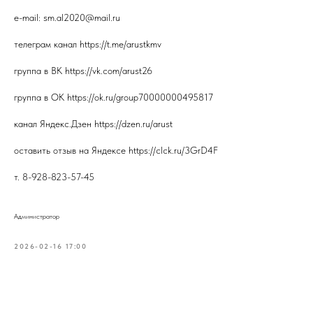
e-mail: sm.al2020@mail.ru
телеграм канал https://t.me/arustkmv
группа в ВК https://vk.com/arust26
группа в ОК https://ok.ru/group70000000495817
канал Яндекс.Дзен https://dzen.ru/arust
оставить отзыв на Яндексе https://clck.ru/3GrD4F
т. 8-928-823-57-45
Администратор
2026-02-16 17:00