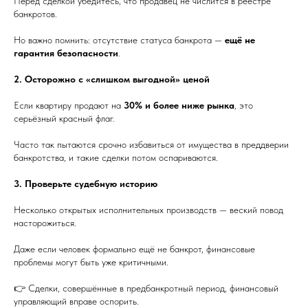
Перед сделкой убедитесь, что продавец не числится в реестре
банкротов.
Но важно помнить: отсутствие статуса банкрота —
ещё не
гарантия безопасности
.
2. Осторожно с «слишком выгодной» ценой
Если квартиру продают на
30% и более ниже рынка
, это
серьёзный красный флаг.
Часто так пытаются срочно избавиться от имущества в преддверии
банкротства, и такие сделки потом оспариваются.
3. Проверьте судебную историю
Несколько открытых исполнительных производств — веский повод
насторожиться.
Даже если человек формально ещё не банкрот, финансовые
проблемы могут быть уже критичными.
👉 Сделки, совершённые в предбанкротный период, финансовый
управляющий вправе оспорить.