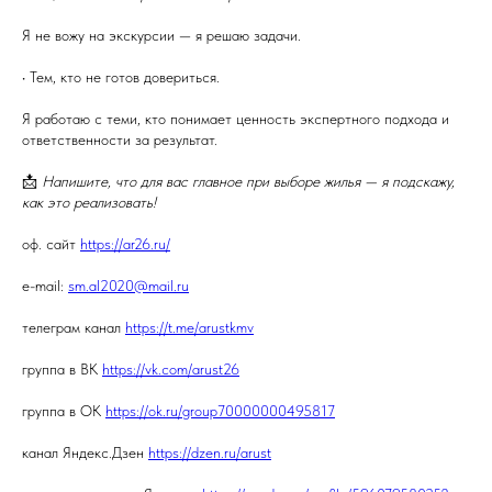
Я не вожу на экскурсии — я решаю задачи.
• Тем, кто не готов довериться.
Я работаю с теми, кто понимает ценность экспертного подхода и
ответственности за результат.
📩
Напишите, что для вас главное при выборе жилья — я подскажу,
как это реализовать!
оф. сайт
https://ar26.ru/
e-mail:
sm.al2020@mail.ru
телеграм канал
https://t.me/arustkmv
группа в ВК
https://vk.com/arust26
группа в ОК
https://ok.ru/group70000000495817
канал Яндекс.Дзен
https://dzen.ru/arust