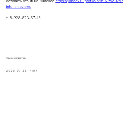
оставить отзыв на Яндексе
https://yandex.ru/profile/59607958025?
intent=reviews
т. 8-928-823-57-45
Администратор
2025-07-28 14:07
Tilda
Made on