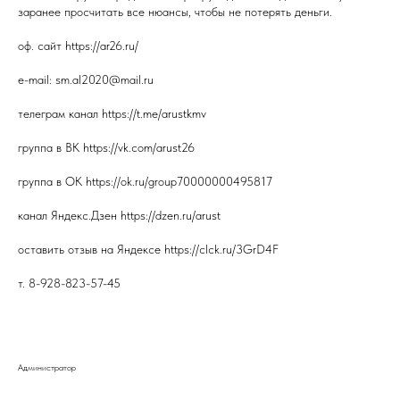
заранее просчитать все нюансы, чтобы не потерять деньги.
оф. сайт https://ar26.ru/
e-mail: sm.al2020@mail.ru
телеграм канал https://t.me/arustkmv
группа в ВК https://vk.com/arust26
группа в ОК https://ok.ru/group70000000495817
канал Яндекс.Дзен https://dzen.ru/arust
оставить отзыв на Яндексе https://clck.ru/3GrD4F
т. 8-928-823-57-45
Администратор