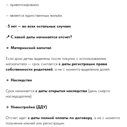
— приватизирована
— является единственным жильём
•
5 лет — во всех остальных случаях
📍 С какой даты начинается отсчет?
🔹
Материнский капитал
Если доли детям выделены после покупки с использованием
маткапитала — срок считается
с даты регистрации права
собственности родителей
, а не с момента выделения долей.
🔹
Наследство
Срок начинается
с даты открытия наследства
(день смерти
наследодателя).
🔹
Новостройка (ДДУ)
Отсчет идет
с даты полной оплаты по договору
, а не с момента
получения ключей или регистрации.