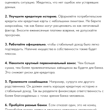
оценивать ситуацию. Убедитесь, что нет ошибок или устаревших
данных.
2. Улучшите кредитную историю.
Оформляйте потребительские
кредиты или кредитные карты с небольшими лимитами. Не берите
микрозаймы, так как банки могут расценивать их как негативный
фактор. Вносите ежемесячные платежи вовремя, не допускайте
просрочек.
3. Работайте официально
, чтобы стабильный доход было легко
подтвердить. Наличие имущества в собственности также будет
плюсом.
4. Накопите крупный первоначальный взнос
. Чем больше
сумма, тем более привлекательным заёмщиком вы будете для банка.
Это снижает риски для кредитора.
5. Привлеките созаёмщика
. Например, супруга или другого
родственника. Он должен иметь хорошую кредитную историю и
стабильный доход. Так вы разделите финансовую ответственность с
более благонадёжным с точки зрения банка человеком.
6. Пробуйте разные банки
. Если отказал один, это не конец.
Попробуйте подать заявки в несколько кредитных организаций,