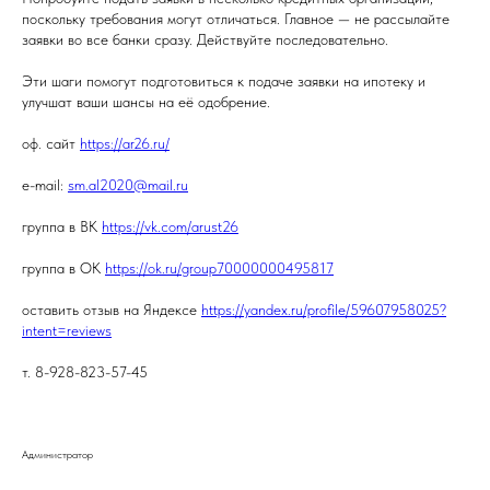
поскольку требования могут отличаться. Главное — не рассылайте
заявки во все банки сразу. Действуйте последовательно.
Эти шаги помогут подготовиться к подаче заявки на ипотеку и
улучшат ваши шансы на её одобрение.
оф. сайт
https://ar26.ru/
e-mail:
sm.al2020@mail.ru
группа в ВК
https://vk.com/arust26
группа в ОК
https://ok.ru/group70000000495817
оставить отзыв на Яндексе
https://yandex.ru/profile/59607958025?
intent=reviews
т. 8-928-823-57-45
Администратор