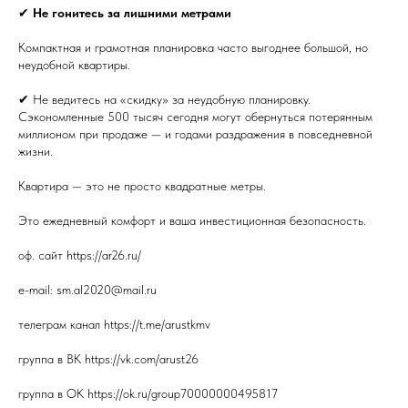
✔
Не гонитесь за лишними метрами
Компактная и грамотная планировка часто выгоднее большой, но
неудобной квартиры.
✔ Не ведитесь на «скидку» за неудобную планировку.
Сэкономленные 500 тысяч сегодня могут обернуться потерянным
миллионом при продаже — и годами раздражения в повседневной
жизни.
Квартира — это не просто квадратные метры.
Это ежедневный комфорт и ваша инвестиционная безопасность.
оф. сайт https://ar26.ru/
e-mail: sm.al2020@mail.ru
телеграм канал https://t.me/arustkmv
группа в ВК https://vk.com/arust26
группа в ОК https://ok.ru/group70000000495817