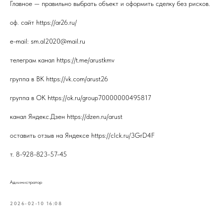
Главное — правильно выбрать объект и оформить сделку без рисков.
оф. сайт https://ar26.ru/
e-mail: sm.al2020@mail.ru
телеграм канал https://t.me/arustkmv
группа в ВК https://vk.com/arust26
группа в ОК https://ok.ru/group70000000495817
канал Яндекс.Дзен https://dzen.ru/arust
оставить отзыв на Яндексе https://clck.ru/3GrD4F
т. 8-928-823-57-45
Администратор
2026-02-10 16:08