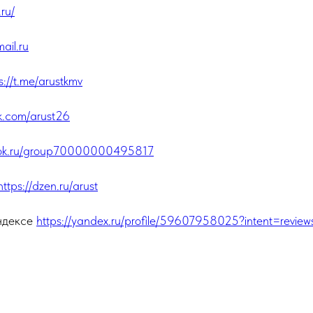
.ru/
il.ru
s://t.me/arustkmv
vk.com/arust26
//ok.ru/group70000000495817
https://dzen.ru/arust
Яндексе
https://yandex.ru/profile/59607958025?intent=review
5