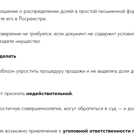
лашение о распределении долей в простой письменной фо
е его в Росреестре.
оверение не требуется, если документ не содержит услови
азделе имущества.
ыделять
облазн упростить процедуру продажи и не выделять доли 
ут признать
недействительной
;
достигнув совершеннолетия, могут обратиться в суд — и до
аях возможно привлечение к
уголовной ответственности п