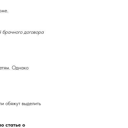
рме.
й брачного договора
детям. Однако
ли обяжут выделить
о статье о