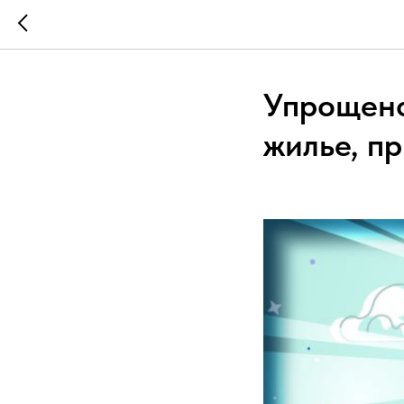
Упрощено
жилье, п