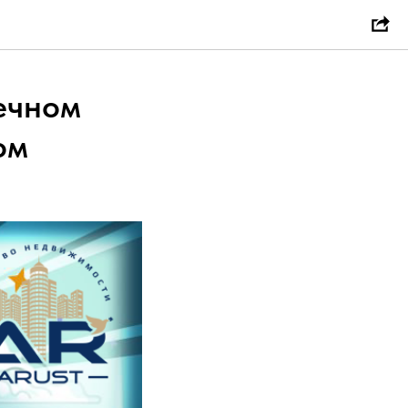
ечном
ом