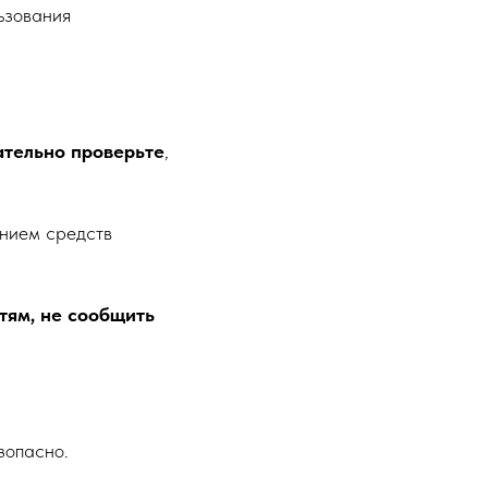
ьзования
ательно проверьте
,
ением средств
тям, не сообщить
зопасно.