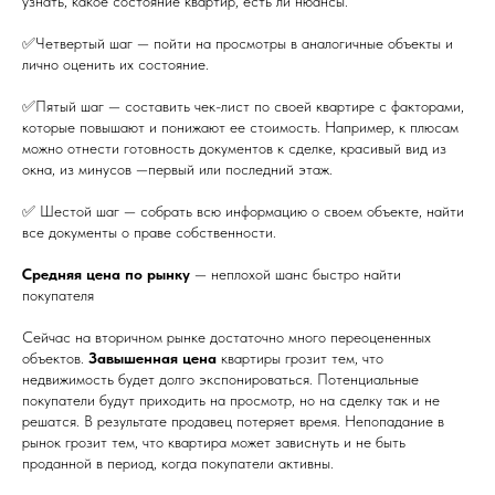
узнать, какое состояние квартир, есть ли нюансы.
✅Четвертый шаг — пойти на просмотры в аналогичные объекты и
лично оценить их состояние.
✅Пятый шаг — составить чек-лист по своей квартире с факторами,
которые повышают и понижают ее стоимость. Например, к плюсам
можно отнести готовность документов к сделке, красивый вид из
окна, из минусов —первый или последний этаж.
✅ Шестой шаг — собрать всю информацию о своем объекте, найти
все документы о праве собственности.
Средняя цена по рынку
— неплохой шанс быстро найти
покупателя
Сейчас на вторичном рынке достаточно много переоцененных
объектов.
Завышенная цена
квартиры грозит тем, что
недвижимость будет долго экспонироваться. Потенциальные
покупатели будут приходить на просмотр, но на сделку так и не
решатся. В результате продавец потеряет время. Непопадание в
рынок грозит тем, что квартира может зависнуть и не быть
проданной в период, когда покупатели активны.