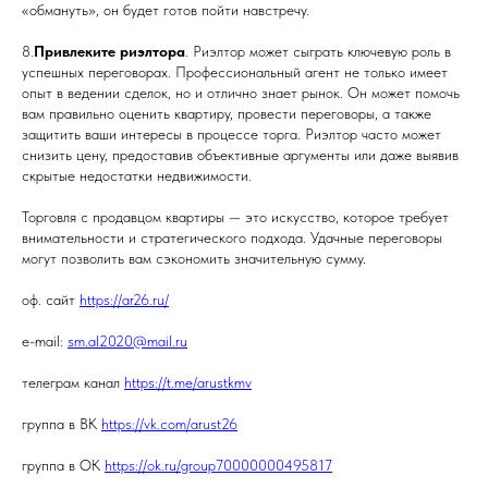
«обмануть», он будет готов пойти навстречу.
8.
Привлеките риэлтора
. Риэлтор может сыграть ключевую роль в
успешных переговорах. Профессиональный агент не только имеет
опыт в ведении сделок, но и отлично знает рынок. Он может помочь
вам правильно оценить квартиру, провести переговоры, а также
защитить ваши интересы в процессе торга. Риэлтор часто может
снизить цену, предоставив объективные аргументы или даже выявив
скрытые недостатки недвижимости.
Торговля с продавцом квартиры — это искусство, которое требует
внимательности и стратегического подхода. Удачные переговоры
могут позволить вам сэкономить значительную сумму.
оф. сайт
https://ar26.ru/
e-mail:
sm.al2020@mail.ru
телеграм канал
https://t.me/arustkmv
группа в ВК
https://vk.com/arust26
группа в ОК
https://ok.ru/group70000000495817