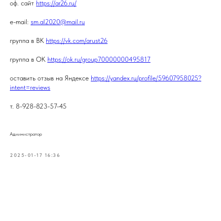
оф. сайт
https://ar26.ru/
e-mail:
sm.al2020@mail.ru
группа в ВК
https://vk.com/arust26
группа в ОК
https://ok.ru/group70000000495817
оставить отзыв на Яндексе
https://yandex.ru/profile/59607958025?
intent=reviews
т. 8-928-823-57-45
Администратор
2025-01-17 16:36